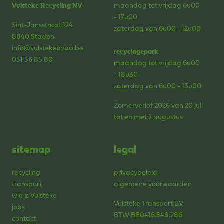
Vulsteke Recycling NV
maandag tot vrijdag 6u00
- 17u00
Sint-Jansstraat 124
zaterdag van 6u00 - 12u00
8840 Staden
info@vulstekebvba.be
recyclagepark
051 56 85 80
maandag tot vrijdag 6u00
- 18u30
zaterdag van 6u00 - 13u00
Zomerverlof 2026 van 20 juli
tot en met 2 augustus
sitemap
legal
recycling
privacybeleid
transport
algemene voorwaarden
wie is Vulsteke
Vulsteke Transport BV
jobs
BTW BE0416.548.286
contact