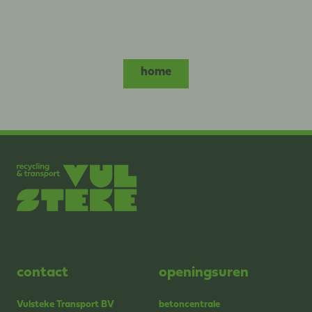
home
contact
openingsuren
Vulsteke Transport BV
betoncentrale