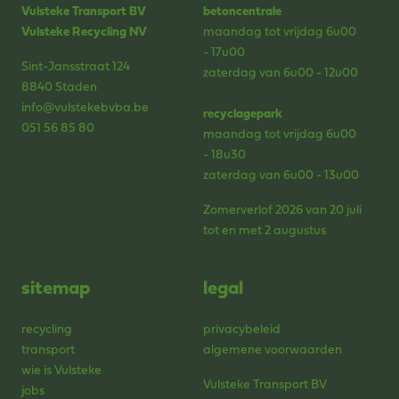
Vulsteke Transport BV
betoncentrale
Vulsteke Recycling NV
maandag tot vrijdag 6u00
- 17u00
Sint-Jansstraat 124
zaterdag van 6u00 - 12u00
8840 Staden
info@vulstekebvba.be
recyclagepark
051 56 85 80
maandag tot vrijdag 6u00
- 18u30
zaterdag van 6u00 - 13u00
Zomerverlof 2026 van 20 juli
tot en met 2 augustus
sitemap
legal
recycling
privacybeleid
transport
algemene voorwaarden
wie is Vulsteke
Vulsteke Transport BV
jobs