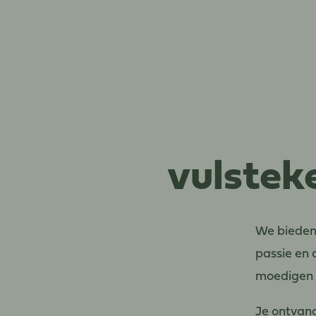
vulstek
We bieden 
passie en 
moedigen w
Je ontvang