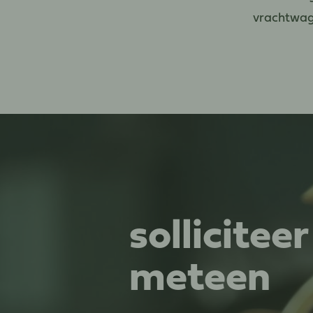
vrachtwag
solliciteer
meteen