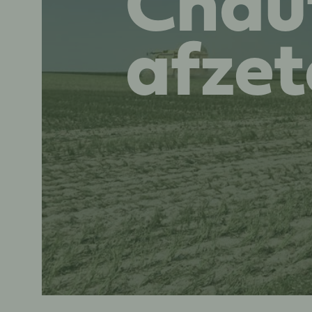
Chau
afzet