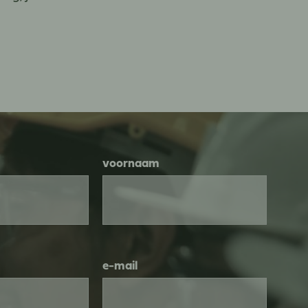
voornaam
e-mail