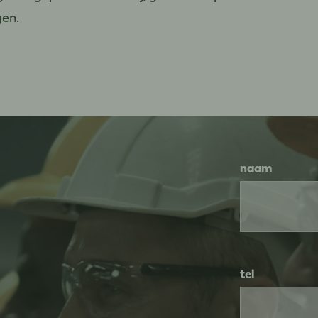
en.
naam
tel