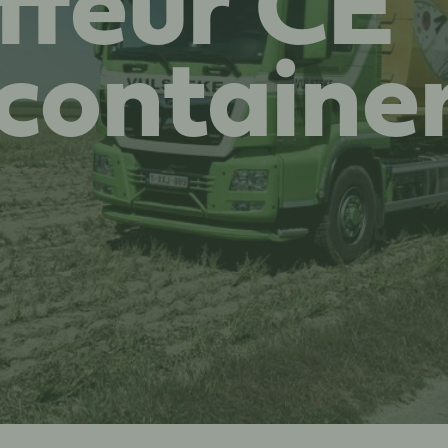
ffeur CE
­containe