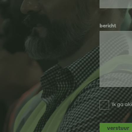
bericht
Ik ga a
verstuur