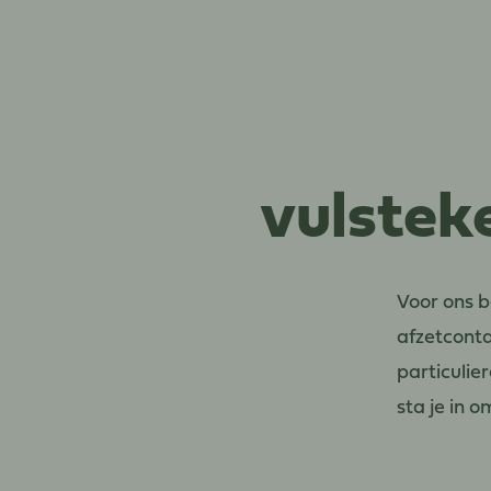
vulstek
Voor ons b
afzetconta
particulie
sta je in 